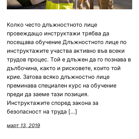
Колко често длъжностното лице
провеждащо инструктажи трябва да
посещава обучение Длъжностното лице по
инструктажите участва активно във всеки
трудов процес. Той е длъжен да го познава в
дълбочина, както и рисковете, които той
крие. Затова всяко длъжностно лице
преминава специален курс на обучение
преди да заеме тази позиция.
Инструктажите според закона за
безопасност на труда […]
март 13, 2019