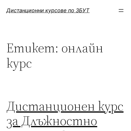
Към
Дистанционни курсове по ЗБУТ
съдържанието
Етикет:
онлайн
курс
Дистанционен курс
за Длъжностно